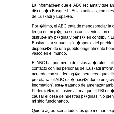
La informaci�n que el ABC reclama y que ambo
discusi�n Basque-L. Estas noticias, como es
de Euskadi y Espa�a.
Por �ltimo, el ABC trata de menospreciar la
tengo en mi p�gina son consistentes con otr
disfrut� my p�gina y pens� en contribuir. La
Euskadi. La supuesta "di�spora" del pueblo 
dispersi�n de una pueblo originalmente hom
vasco en el mundo.
El ABC ha, por medio de estos art�culos, in
contacto con las personas de 'Euskadi Infor
acuerdo con su ideolog�a, pero creo que ello
pro-etarra, el ABC est� haci�ndome un grave p
Information', est� tratando de amenazar ambo
Federaci�n, inclusive afirma que el FBI est
causar el cese de nuestras p�ginas. No pien
mi sitio funcionando.
Quiero agradecer a todos los que me han expr