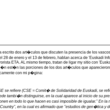
crito dos art�culos que discuten la presencia de los vascos e
 28 de enero y el 13 de febrero, hablan acerca de 'Euskadi Info
rorista ETA. AL mismo tiempo, tratan de ligar my sitio con 'Euska
aci�n est�n las porciones de los dos art�culos que apareciero
icamente con mi p�gina:
E se refiere (CSE = Comit� de Solidaridad de Euskadi, se refi
ede tambi�n distinguirse, en la cual aparece al inicio de su p
ponen en todo lo que hacen es casi imposible de igualar." En 
untry", en la cual es afirmado que "estudios de gen�tica y d