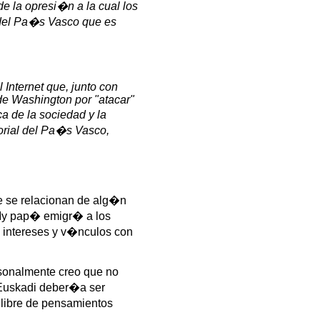
e la opresi�n a la cual los
l del Pa�s Vasco que es
 Internet que, junto con
e Washington por "atacar"
a de la sociedad y la
torial del Pa�s Vasco,
e se relacionan de alg�n
 My pap� emigr� a los
 intereses y v�nculos con
rsonalmente creo que no
 Euskadi deber�a ser
 libre de pensamientos