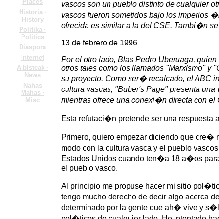
Places
vascos son un pueblo distinto de cualquier o
Historia ·
vascos fueron sometidos bajo los imperios �
History
ofrecida es similar a la del CSE. Tambi�n s
Politika ·
Politics
13 de febrero de 1996
Diaspora
Internet
Por el otro lado, Blas Pedro Uberuaga, quien 
Albisteak ·
otros tales como los llamados "Marxismo" y
News
su proyecto. Como ser� recalcado, el ABC in
Nahas
cultura vascas, "Buber's Page" presenta una vi
Mahas ·
mientras ofrece una conexi�n directa con el
Misc
Esta refutaci�n pretende ser una respuesta 
Primero, quiero empezar diciendo que cre� 
modo con la cultura vasca y el pueblo vasc
Estados Unidos cuando ten�a 18 a�os para t
el pueblo vasco.
Al principio me propuse hacer mi sitio pol�
tengo mucho derecho de decir algo acerca d
determinado por la gente que ah� vive y s�l
pol�ticos de cualquier lado. He intentado hace