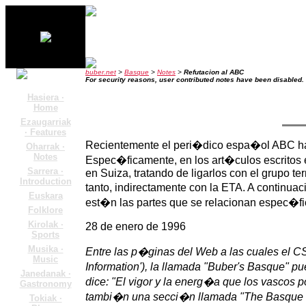
buber.net
>
Basque
>
Notes
>
Refutacion al ABC
For security reasons, user contributed notes have been disabled.
Hasiera ·
Home
Ezaugarriak
· Features
Recientemente el peri�dico espa�ol ABC ha es
Oharrak ·
Notes
Espec�ficamente, en los art�culos escritos el
Sarrera ·
en Suiza, tratando de ligarlos con el grupo ter
Introduction
tanto, indirectamente con la ETA. A continu
Euskara
est�n las partes que se relacionan espec�f
Folklore
Kirolak ·
28 de enero de 1996
Sports
Musika ·
Entre las p�ginas del Web a las cuales el CS
Music
Information'), la llamada "Buber's Basque" pu
Janedanak ·
dice: "El vigor y la energ�a que los vascos 
Gastronomy
tambi�n una secci�n llamada "The Basque Co
Tokiak ·