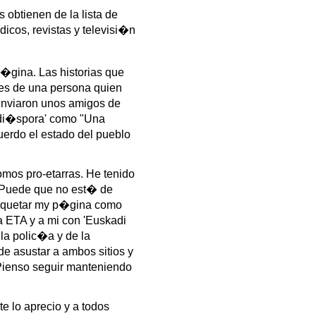
obtienen de la lista de
icos, revistas y televisi�n
�gina. Las historias que
 es de una persona quien
 enviaron unos amigos de
 'di�spora' como "Una
erdo el estado del pueblo
mos pro-etarras. He tenido
. Puede que no est� de
etiquetar my p�gina como
la ETA y a mi con 'Euskadi
la polic�a y de la
e asustar a ambos sitios y
 Pienso seguir manteniendo
e lo aprecio y a todos