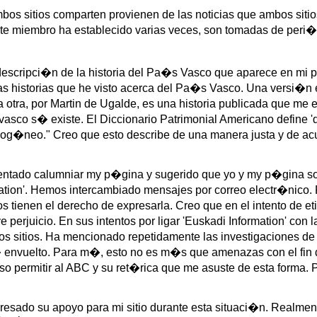
s sitios comparten provienen de las noticias que ambos sitios 
te miembro ha establecido varias veces, son tomadas de peri�d
 descripci�n de la historia del Pa�s Vasco que aparece en mi p
as historias que he visto acerca del Pa�s Vasco. Una versi�n
 otra, por Martin de Ugalde, es una historia publicada que me
vasco s� existe. El Diccionario Patrimonial Americano define
og�neo." Creo que esto describe de una manera justa y de acu
tentado calumniar my p�gina y sugerido que yo y my p�gina so
mation'. Hemos intercambiado mensajes por correo electr�nico
s tienen el derecho de expresarla. Creo que en el intento de 
erjuicio. En sus intentos por ligar 'Euskadi Information' con 
s sitios. Ha mencionado repetidamente las investigaciones de 
� envuelto. Para m�, esto no es m�s que amenazas con el fin d
so permitir al ABC y su ret�rica que me asuste de esta forma.
esado su apoyo para mi sitio durante esta situaci�n. Realment