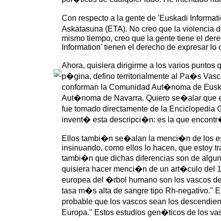
Con respecto a la gente de 'Euskadi Informat
Askatasuna (ETA). No creo que la violencia 
mismo tiempo, creo que la gente tiene el der
Information' tienen el derecho de expresar lo 
Ahora, quisiera dirigirme a los varios punto
p�gina, defino territorialmente al Pa�s Vasc
conforman la Comunidad Aut�noma de Euskadi
Aut�noma de Navarra. Quiero se�alar que el
fue tomado directamente de la Enciclopedia 
invent� esta descripci�n: es la que encontr
Ellos tambi�n se�alan la menci�n de los 
insinuando, como ellos lo hacen, que estoy tr
tambi�n que dichas diferencias son de algun
quisiera hacer menci�n de un art�culo del 1
europea del �rbol humano son los vascos de 
tasa m�s alta de sangre tipo Rh-negativo." E
probable que los vascos sean los descendie
Europa." Estos estudios gen�ticos de los vas