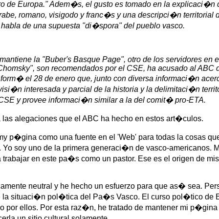
tro de Europa." Adem�s, el gusto es tomado en la explicaci�n d
rabe, romano, visigodo y franc�s y una descripci�n territoria
e habla de una supuesta "di�spora" del pueblo vasco.
mantiene la "Buber's Basque Page", otro de los servidores en el
 "Chomsky", son recomendados por el CSE, ha acusado al ABC d
form� el 28 de enero que, junto con diversa informaci�n acerc
si�n interesada y parcial de la historia y la delimitaci�n terri
 CSE y provee informaci�n similar a la del comit� pro-ETA.
a las alegaciones que el ABC ha hecho en estos art�culos.
my p�gina como una fuente en el 'Web' para todas la cosas qu
os. Yo soy uno de la primera generaci�n de vasco-americanos.
rabajar en este pa�s como un pastor. Ese es el origen de mis
ticamente neutral y he hecho un esfuerzo para que as� sea. Pe
e la situaci�n pol�tica del Pa�s Vasco. El curso pol�tico de
o por ellos. Por esta raz�n, he tratado de mantener mi p�gina
rla un sitio cultural solamente.