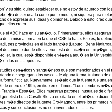
ion' y su sitio, quiero establecer que no estoy de acuerdo con 
deber�a de ser usada como punto medio, ni siquiera para metas
echo de expresar sus ideas y opiniones. Debido a esto, creo qu
que ellos creen.
s que el ABC hace en su art�culo. Primeramente, ellos aseguran
o de la misma forma en la que el CSE lo hace. Eso es, lo defin
, tres provincias en el lado franc�s (Lapurdi, Behe Nafarroa
 documento donde ellos vieron esta definici�n en mi p�gina, 
Grolier, la cual est� disponible en-l�nea aqu� en la Universi
� en las enciclopedias.
estudios gen�ticos y sangu�neos que son mencionados en el
atando de segregar a los vascos de alguna forma, tratando de en
a forma ficticias. Nuevamente, se�alo que la fuente fue una 
6 de enero de 1995, emitido en el Times: "Los miembros m�s d
Francia y Espa�a. Ellos muestran patrones inusuales de difer
l genetista Luca Cavalli-Sforza es citado en el art�culo dicie
ntes m�s directos de la gente Cro-Magnon, entre los primero
cos y sus conclusiones no son inventados o ficticios.