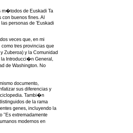
los m�todos de Euskadi Ta
 con buenos fines. Al
e las personas de 'Euskadi
 dos veces que, en mi
o como tres provincias que
 y Zuberoa) y la Comunidad
la Introducci�n General,
dad de Washington. No
 mismo documento,
fatizar sus diferencias y
enciclopedia. Tambi�n
istinguidos de la rama
entes genes, incluyendo la
ndo "Es extremadamente
s humanos modernos en