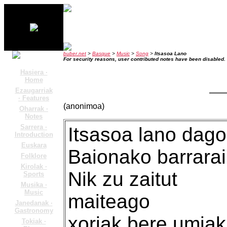
buber.net
>
Basque
>
Music
>
Song
>
Itsasoa Lano
For security reasons, user contributed notes have been disabled.
Hasiera ·
Home
Ezaugarriak
· Features
(anonimoa)
Oharrak ·
Notes
Sarrera ·
Itsasoa lano dago
Introduction
Euskara
Baionako barrarai
Folklore
Kirolak ·
Nik zu zaitut
Sports
Musika ·
Music
maiteago
Janedanak ·
Gastronomy
xoriak bere umiak
Tokiak ·