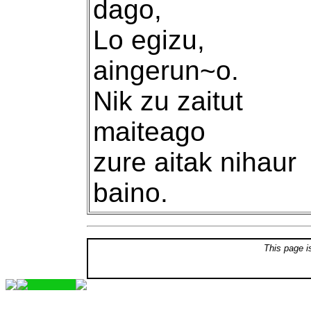
dago,
Lo egizu,
aingerun~o.
Nik zu zaitut
maiteago
zure aitak nihaur
baino.
This page i