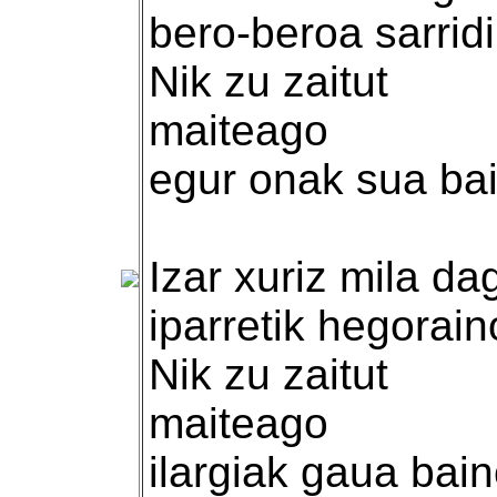
bero-beroa sarrid
Nik zu zaitut
maiteago
egur onak sua ba
Izar xuriz mila da
iparretik hegorain
Nik zu zaitut
maiteago
ilargiak gaua bain