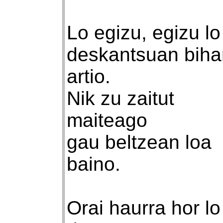
Lo egizu, egizu lo
deskantsuan biha
artio.
Nik zu zaitut
maiteago
gau beltzean loa
baino.
Orai haurra hor lo