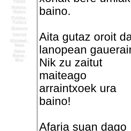
Places
baino.
Historia ·
History
Politika ·
Politics
Diaspora
Aita gutaz oroit d
Internet
Albisteak ·
News
lanopean gauerai
Nahas
Mahas ·
Nik zu zaitut
Misc
maiteago
arraintxoek ura
baino!
Afaria suan dago